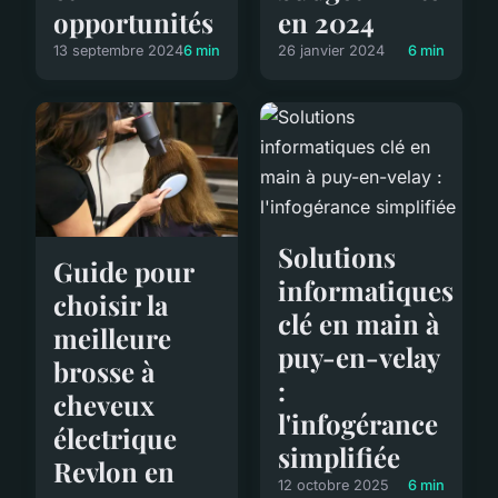
en 2024
opportunités
26 janvier 2024
6 min
13 septembre 2024
6 min
Solutions
Guide pour
informatiques
choisir la
clé en main à
meilleure
puy-en-velay
brosse à
:
cheveux
l'infogérance
électrique
simplifiée
Revlon en
12 octobre 2025
6 min