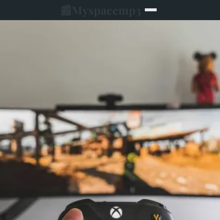
📰
Myspacemp3