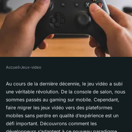
Accueil
›
Jeux-video
JEUX-VIDEO
Comment les jeux vidéo
Au cours de la dernière décennie, le jeu vidéo a subi
une véritable révolution. De la console de salon, nous
peuvent-ils être optimisés
sommes passés au gaming sur
mobile
. Cependant,
pour les plateformes mobiles
faire migrer les jeux vidéo vers des plateformes
tout en conservant une
mobiles sans perdre en qualité d’
expérience
est un
expérience de jeu riche ?
défi important. Découvrons comment les
développeurs s’adaptent à ce nouveau paradigme.