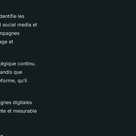
entifie les
l social media et
campagnes
age et
tégique continu.
tandis que
forme, qu’il
gnes digitales
ante et mesurable