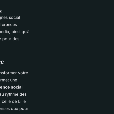
s
gnes social
éférences
dia, ainsi qu’à
e pour des
ce
ansformer votre
ermet une
ence social
t au rythme des
 celle de Lille
prises que pour