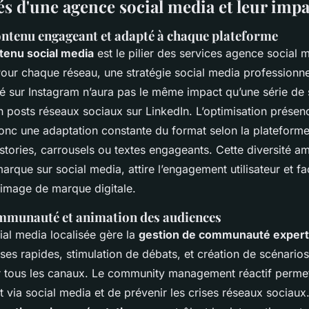
és d'une agence social media et leur impa
ontenu engageant et adapté à chaque plateforme
tenu social media
est le pilier des services agence social 
our chaque réseau, une stratégie social media professionne
llé sur Instagram n’aura pas le même impact qu’une série de 
n posts réseaux sociaux sur LinkedIn. L’optimisation présen
nc une adaptation constante du format selon la plateforme 
stories, carrousels ou textes engageants. Cette diversité am
arque sur social media, attire l’engagement utilisateur et fac
image de marque digitale.
mmunauté et animation des audiences
al media localisée gère la
gestion de communauté exper
ses rapides, stimulation de débats, et création de scénari
r tous les canaux. Le community management réactif permet 
ent via social media et de prévenir les crises réseaux sociaux