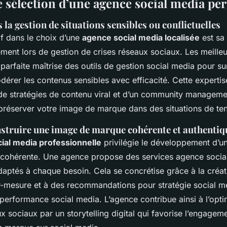
e sélection d’une agence social media pe
 la gestion de situations sensibles ou conflictuelles
if dans le choix d’une
agence social media localisée
est sa
ement lors de gestion de crises réseaux sociaux. Les meill
arfaite maîtrise des outils de gestion social media pour sur
dérer les contenus sensibles avec efficacité. Cette expertise
e stratégies de contenu viral et d’un community managemen
 préserver votre image de marque dans des situations de ten
nstruire une image de marque cohérente et authentiq
cial media professionnelle
privilégie le développement d’u
 cohérente. Une agence propose des services agence socia
daptés à chaque besoin. Cela se concrétise grâce à la créa
r-mesure et à des recommandations pour stratégie social m
 performance social media. L’agence contribue ainsi à l’opti
 sociaux par un storytelling digital qui favorise l’engagemen