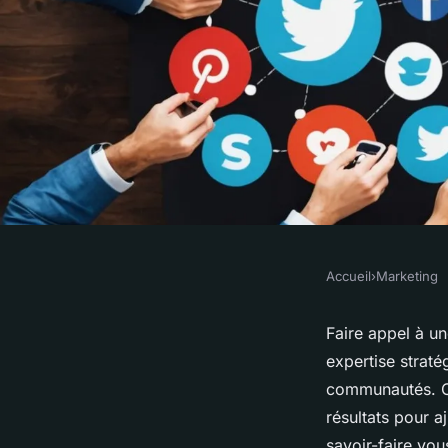
Accueil
›
Marketing
MARKETING
Comment une agence
Faire appel à u
expertise strat
peut transformer vot
communautés. Ce
résultats pour a
savoir-faire vou