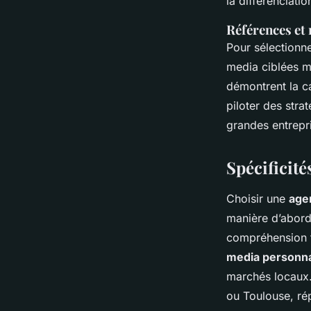
la différenciati
Références et
Pour sélectionne
media ciblées me
démontrent la c
piloter des str
grandes entrepr
Spécificité
Choisir une
agen
manière d’abord
compréhension fi
media personna
marchés locaux. 
ou Toulouse, ré