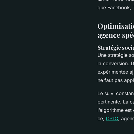
Mathieu
•
25 octobre 2025
•
7 min de lecture
que Facebook, Ti
Optimisati
agence spé
Stratégie soci
Une stratégie so
la conversion. 
expérimentée aju
ne faut pas app
Le suivi constan
pertinente. La c
l’algorithme est
ce,
OP1C
, agenc