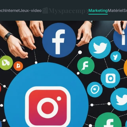
📰
Myspacemp3
ech
Internet
Jeux-video
Marketing
Matériel
S