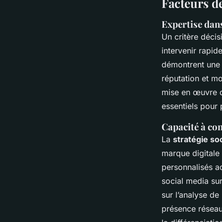
Facteurs d
Expertise dans
Un critère décis
intervenir rapid
démontrent une p
réputation et mo
mise en œuvre d
essentiels pour
Capacité à co
La
stratégie so
marque digitale
personnalisés a
social media su
sur l’analyse de
présence réseaux