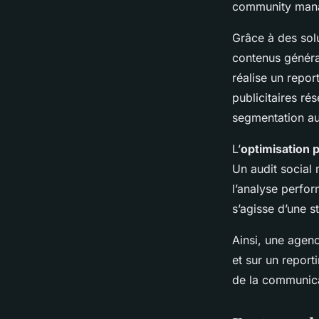
community mana
Grâce à des solu
contenus généran
réalise un repor
publicitaires ré
segmentation a
L’
optimisation 
Un audit social
l’analyse perfor
s’agisse d’une s
Ainsi, une agen
et sur un report
de la communica