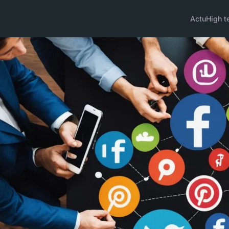
Actu
High t