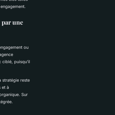
re engagement.
x par une
l’engagement ou
 agence
ciblé, puisqu’il
 stratégie reste
 et à
 organique. Sur
ntégrée.