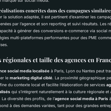
on marque sur social media.
 réalisations concrètes dans des campagnes similaire
r la solution adaptée, il est pertinent d’examiner les campa
nées par l’agence et son reporting et suivi résultats. Les r
apacité à générer des conversions e-commerce via social me
atégies multi-plateformes performantes pour des PME comm
ises.
s régionales et taille des agences en Fran
ce social media localisée
à Paris, Lyon ou Nantes peut tr
er le
marketing digital ciblé
. La proximité géographique p
ne du contexte local et facilite l’élaboration de services
ag
lisés
qui s’intègrent naturellement à la culture régionale e
La diversité des profils, de l’
agence social media à Paris
à
pond à des demandes variées, tant pour des grandes entre