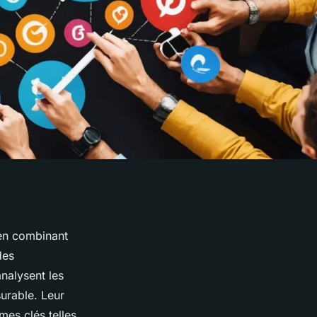
 en combinant
des
nalysent les
surable. Leur
mes clés telles