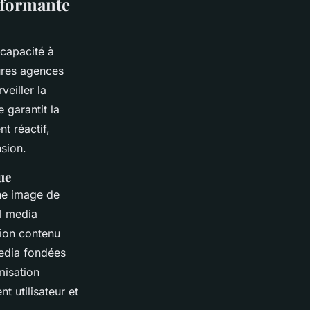
rformante
 capacité à
eures agences
veiller la
 garantit la
t réactif,
sion.
ue
ne image de
l media
tion contenu
edia fondées
misation
t utilisateur et