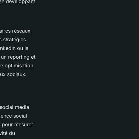
 en développant
aires réseaux
 stratégies
inkedIn ou la
 un reporting et
ne optimisation
aux sociaux.
 social media
gence social
és pour mesurer
vité du