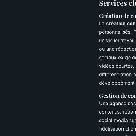
Services cl
Création de c
La
création con
personnalisés. P
un visuel travai
ou une rédactio
sociaux exige do
vidéos courtes, 
différenciation m
développement 
Gestion de co
Une agence soci
contenus, répon
social media su
fidélisation cli